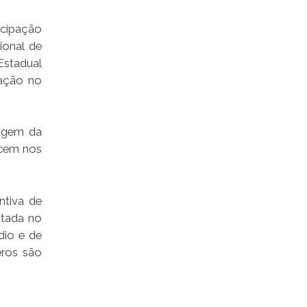
icipação
ional de
Estadual
mação no
agem da
ecem nos
ntiva de
ntada no
dio e de
eros são