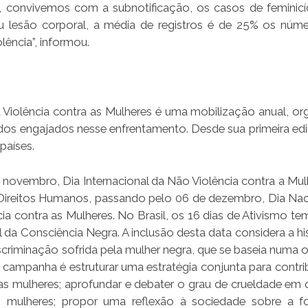
o, convivemos com a subnotificação, os casos de feminicí
u lesão corporal, a média de registros é de 25% os núm
olência”, informou.
Violência contra as Mulheres é uma mobilização anual, or
dos engajados nesse enfrentamento. Desde sua primeira ed
países.
novembro, Dia Internacional da Não Violência contra a Mulhe
 Direitos Humanos, passando pelo 06 de dezembro, Dia Nac
 contra as Mulheres. No Brasil, os 16 dias de Ativismo tem 
da Consciência Negra. A inclusão desta data considera a his
 discriminação sofrida pela mulher negra, que se baseia numa
da campanha é estruturar uma estratégia conjunta para contr
 as mulheres; aprofundar e debater o grau de crueldade em
s mulheres; propor uma reflexão à sociedade sobre a 