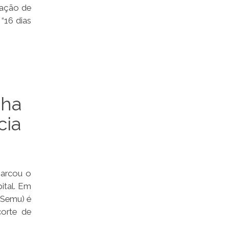
uação de
“16 dias
nha
cia
marcou o
ital. Em
(Semu) é
corte de