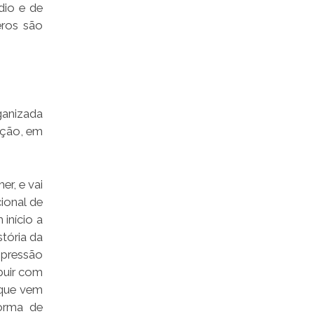
dio e de
eros são
ganizada
ição, em
r, e vai
ional de
início a
tória da
 opressão
ibuir com
 que vem
forma de