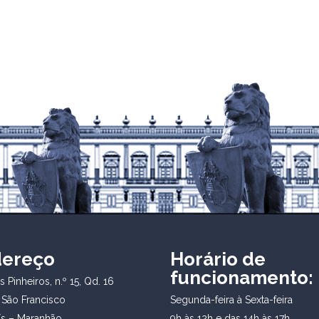
dereço
Horário de
funcionamento:
 Pinheiros, n.º 15, Qd. 16
 São Francisco
Segunda-feira à Sexta-feira
ís – Maranhão
9h às 12h e das 14h às 17h