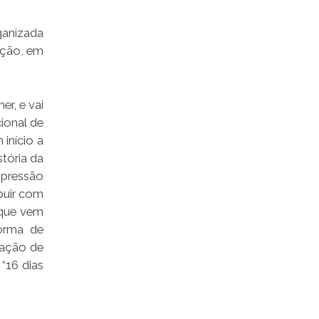
ganizada
ição, em
r, e vai
ional de
início a
tória da
 opressão
ibuir com
 que vem
forma de
uação de
“16 dias