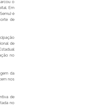
marcou o
ital. Em
(Semu) é
corte de
icipação
ional de
Estadual
mação no
agem da
ecem nos
ntiva de
ntada no