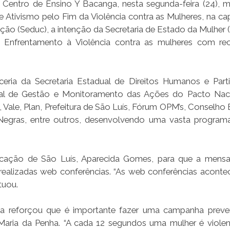
Centro de Ensino Y Bacanga, nesta segunda-feira (24), 
Ativismo pelo Fim da Violência contra as Mulheres, na cap
ção (Seduc), a intenção da Secretaria de Estado da Mulher 
: Enfrentamento à Violência contra as mulheres com re
a da Secretaria Estadual de Direitos Humanos e Part
ual de Gestão e Monitoramento das Ações do Pacto Nac
 Vale, Plan, Prefeitura de São Luís, Fórum OPM’s, Conselho 
egras, entre outros, desenvolvendo uma vasta progra
cação de São Luís, Aparecida Gomes, para que a mens
alizadas web conferências. “As web conferências acont
tuou.
ena reforçou que é importante fazer uma campanha preve
i Maria da Penha. “A cada 12 segundos uma mulher é viole