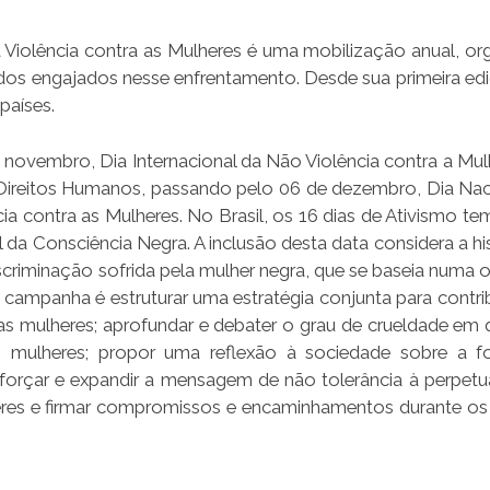
Violência contra as Mulheres é uma mobilização anual, or
dos engajados nesse enfrentamento. Desde sua primeira ed
países.
novembro, Dia Internacional da Não Violência contra a Mulhe
 Direitos Humanos, passando pelo 06 de dezembro, Dia Nac
 contra as Mulheres. No Brasil, os 16 dias de Ativismo tem 
da Consciência Negra. A inclusão desta data considera a his
 discriminação sofrida pela mulher negra, que se baseia numa
da campanha é estruturar uma estratégia conjunta para contr
 as mulheres; aprofundar e debater o grau de crueldade em
s mulheres; propor uma reflexão à sociedade sobre a 
eforçar e expandir a mensagem de não tolerância à perpet
eres e firmar compromissos e encaminhamentos durante os 