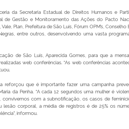
a da Secretaria Estadual de Direitos Humanos e Part
ual de Gestão e Monitoramento das Ações do Pacto Nac
 Vale, Plan, Prefeitura de São Luís, Fórum OPM’s, Conselho 
egras, entre outros, desenvolvendo uma vasta progra
cação de São Luís, Aparecida Gomes, para que a mens
alizadas web conferências. “As web conferências acont
tuou.
ena reforçou que é importante fazer uma campanha preve
i Maria da Penha. “A cada 12 segundos uma mulher é viole
o, convivemos com a subnotificação, os casos de feminicí
u lesão corporal, a média de registros é de 25% os núm
olência”, informou.