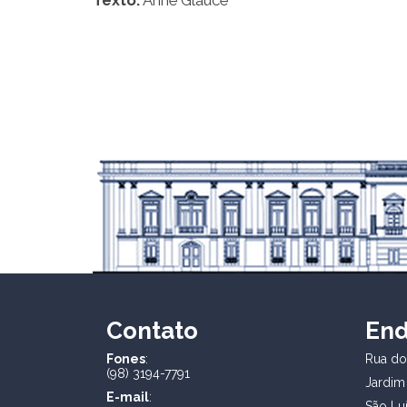
Contato
En
Fones
:
Rua dos
(98) 3194-7791
Jardim
E-mail
:
São Lu