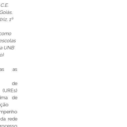
C.E.
Goiás,
riz, 1º
 como
 escolas
na UNB
o)
as as
ais de
 (UREs)
ima de
ção
empenho
 da rede
Processo