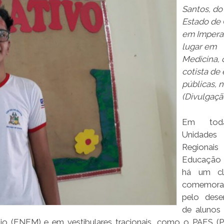
Santos, do 
Estado de 
em Imperat
lugar em
Medicina,
cotista de
públicas, 
(Divulgaçã
Em tod
Unidades
Region
Educação
há um cl
comemora
pelo des
de alunos
io (ENEM) e em vestibulares tracionais, como o PAES (