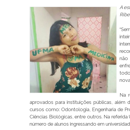
A es
Ribe
“Sem
inte
int
reco
não 
enfr
todo
nova
Na r
aprovados para instituições públicas, além 
cursos como: Odontologia, Engenharia de Pr
Ciências Biológicas, entre outros. Na referid
número de alunos ingressando em universidad