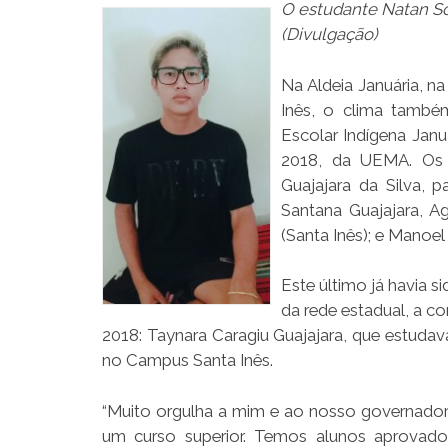
O estudante Natan S
(Divulgação)
Na Aldeia Januária, n
Inês, o clima tamb
Escolar Indígena Jan
2018, da UEMA. Os a
Guajajara da Silva, 
Santana Guajajara, A
(Santa Inês); e Manoe
Este último já havia 
da rede estadual, a c
2018: Taynara Caragiu Guajajara, que estuda
no Campus Santa Inês.
“Muito orgulha a mim e ao nosso governador
um curso superior. Temos alunos aprovado