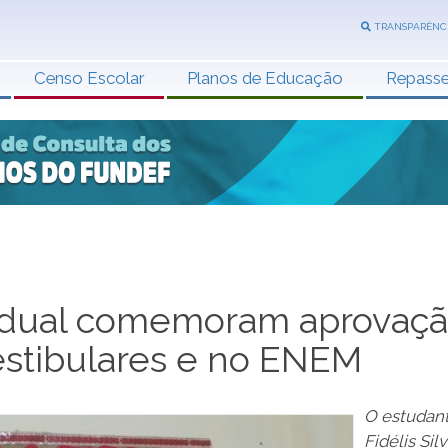
TRANSPARÊNC
Censo Escolar
Planos de Educação
Repass
tadual comemoram aprovaç
stibulares e no ENEM
O estudan
Fidélis Sil