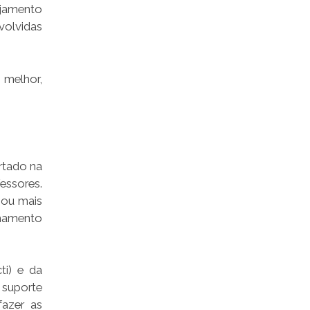
jamento
volvidas
 melhor,
rtado na
essores.
 ou mais
hamento
ti) e da
 suporte
fazer as