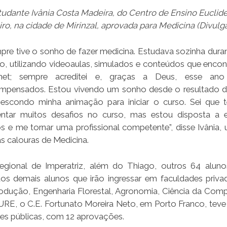
tudante Ivânia Costa Madeira, do Centro de Ensino Euclid
iro, na cidade de Mirinzal, aprovada para Medicina (Divulg
pre tive o sonho de fazer medicina. Estudava sozinha duran
iro, utilizando videoaulas, simulados e conteúdos que encon
ernet; sempre acreditei e, graças a Deus, esse an
mpensados. Estou vivendo um sonho desde o resultado d
escondo minha animação para iniciar o curso. Sei que t
entar muitos desafios no curso, mas estou disposta a e
s e me tornar uma profissional competente”, disse Ivânia,
s calouras de Medicina.
egional de Imperatriz, além do Thiago, outros 64 alun
dos demais alunos que irão ingressar em faculdades priva
odução, Engenharia Florestal, Agronomia, Ciência da Com
a URE, o C.E. Fortunato Moreira Neto, em Porto Franco, teve
es públicas, com 12 aprovações.