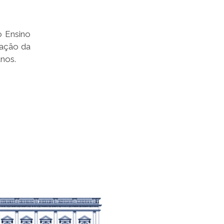
o Ensino
ração da
unos.