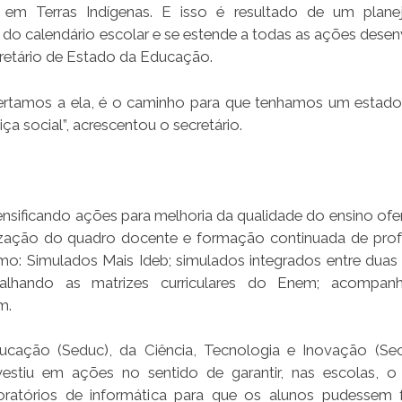
 em Terras Indígenas. E isso é resultado de um plane
o calendário escolar e se estende a todas as ações desen
cretário de Estado da Educação.
ofertamos a ela, é o caminho para que tenhamos um estado
ça social”, acrescentou o secretário.
sificando ações para melhoria da qualidade do ensino ofe
ização do quadro docente e formação continuada de prof
mo: Simulados Mais Ideb; simulados integrados entre duas
balhando as matrizes curriculares do Enem; acompan
m.
cação (Seduc), da Ciência, Tecnologia e Inovação (Sec
estiu em ações no sentido de garantir, nas escolas, o
oratórios de informática para que os alunos pudessem 