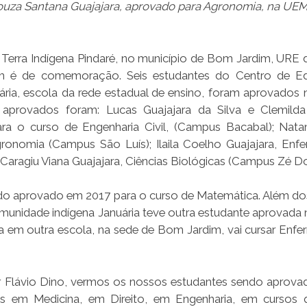
ouza Santana Guajajara, aprovado para Agronomia, na UE
a Terra Indígena Pindaré, no município de Bom Jardim, URE 
ém é de comemoração. Seis estudantes do Centro de E
uária, escola da rede estadual de ensino, foram aprovados
provados foram: Lucas Guajajara da Silva e Clemilda
para o curso de Engenharia Civil, (Campus Bacabal); Nat
gronomia (Campus São Luís); Ilaila Coelho Guajajara, En
l Caragiu Viana Guajajara, Ciências Biológicas (Campus Zé D
sido aprovado em 2017 para o curso de Matemática. Além do
omunidade indígena Januária teve outra estudante aprovada
va em outra escola, na sede de Bom Jardim, vai cursar Enf
 Flávio Dino, vermos os nossos estudantes sendo aprova
s em Medicina, em Direito, em Engenharia, em cursos 