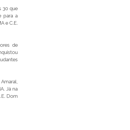
s 30 que
e para a
A e C.E.
ores de
nquistou
studantes
 Amaral,
A. Já na
C.E. Dom