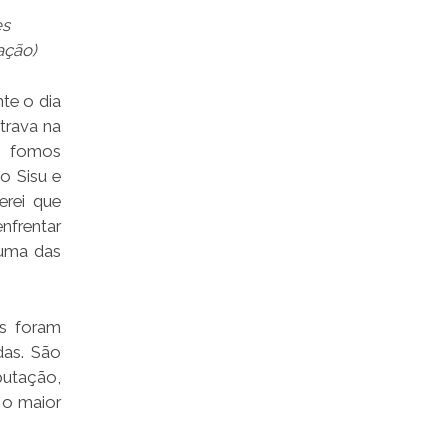
es
ação)
te o dia
trava na
o fomos
o Sisu e
erei que
nfrentar
 uma das
os foram
das. São
putação,
 o maior