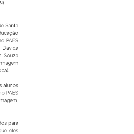
MA
de Santa
ducação
 no PAES
 Davida
an Souza
fermagem
oca).
s alunos
 no PAES
ermagem,
dos para
que eles