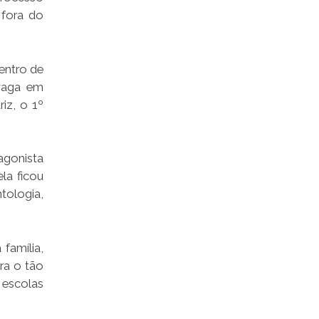
 fora do
Centro de
 vaga em
iz, o 1º
tagonista
la ficou
tologia,
família,
ra o tão
 escolas