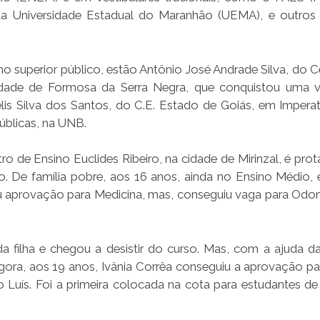
da Universidade Estadual do Maranhão (UEMA), e outros
ino superior público, estão Antônio José Andrade Silva, do 
 cidade de Formosa da Serra Negra, que conquistou uma
is Silva dos Santos, do C.E. Estado de Goiás, em Imperatr
úblicas, na UNB.
ro de Ensino Euclides Ribeiro, na cidade de Mirinzal, é pro
. De família pobre, aos 16 anos, ainda no Ensino Médio, e
ou aprovação para Medicina, mas, conseguiu vaga para Odon
 filha e chegou a desistir do curso. Mas, com a ajuda da 
gora, aos 19 anos, Ivânia Corrêa conseguiu a aprovação pa
Luís. Foi a primeira colocada na cota para estudantes de