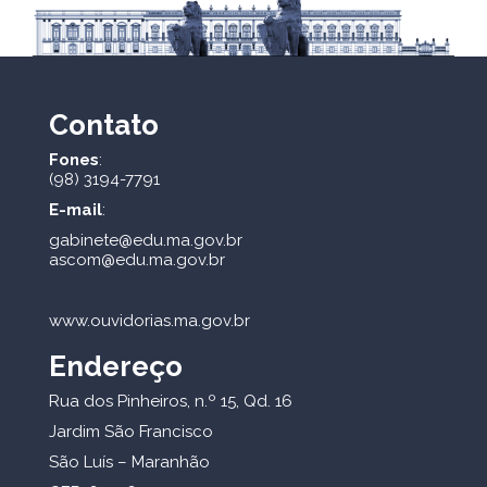
Contato
Fones
:
(98) 3194-7791
E-mail
:
gabinete@edu.ma.gov.br
ascom@edu.ma.gov.br
www.ouvidorias.ma.gov.br
Endereço
Rua dos Pinheiros, n.º 15, Qd. 16
Jardim São Francisco
São Luís – Maranhão