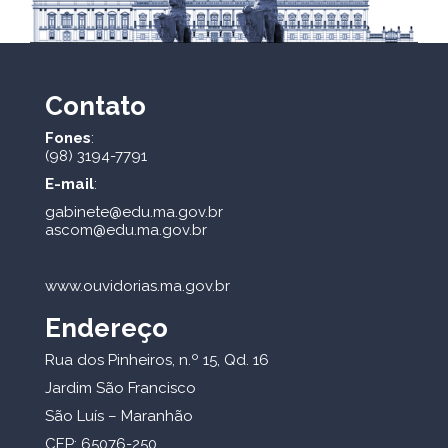
Contato
Fones
:
(98) 3194-7791
E-mail
:
gabinete@edu.ma.gov.br
ascom@edu.ma.gov.br
www.ouvidorias.ma.gov.br
Endereço
Rua dos Pinheiros, n.º 15, Qd. 16
Jardim São Francisco
São Luís – Maranhão
CEP: 65076-250