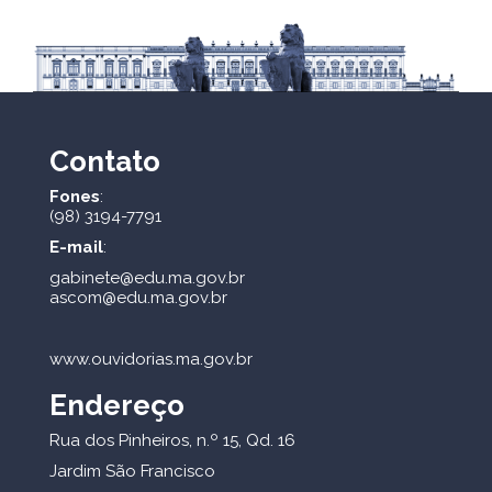
Contato
Fones
:
(98) 3194-7791
E-mail
:
gabinete@edu.ma.gov.br
ascom@edu.ma.gov.br
www.ouvidorias.ma.gov.br
Endereço
Rua dos Pinheiros, n.º 15, Qd. 16
Jardim São Francisco