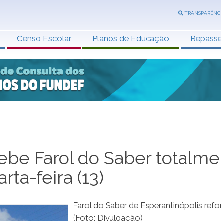
TRANSPARÊNC
Censo Escolar
Planos de Educação
Repass
ebe Farol do Saber totalm
rta-feira (13)
Farol do Saber de Esperantinópolis ref
(Foto: Divulgação)