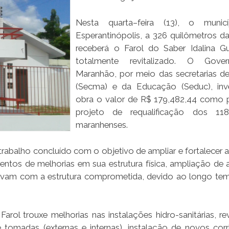
Nesta quarta–feira (13), o munic
Esperantinópolis, a 326 quilômetros da 
receberá o Farol do Saber Idalina G
totalmente revitalizado. O Gov
Maranhão, por meio das secretarias de
(Secma) e da Educação (Seduc), inv
obra o valor de R$ 179,482,44 como 
projeto de requalificação dos 118
maranhenses.
trabalho concluído com o objetivo de ampliar e fortalecer a
entos de melhorias em sua estrutura física, ampliação de 
estavam com a estrutura comprometida, devido ao longo t
ol trouxe melhorias nas instalações hidro-sanitárias, re
 e tomadas (externas e internas), instalação de novos cor