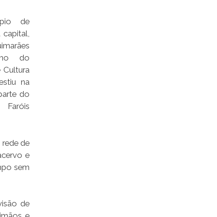
ípio de
capital,
uimarães
erno do
 Cultura
estiu na
parte do
 Faróis
 rede de
acervo e
empo sem
visão de
rimãos e