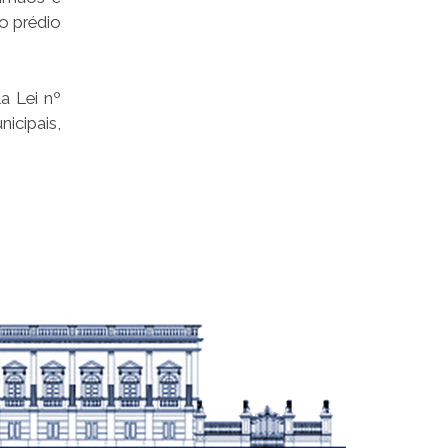
do prédio
a Lei nº
icipais,