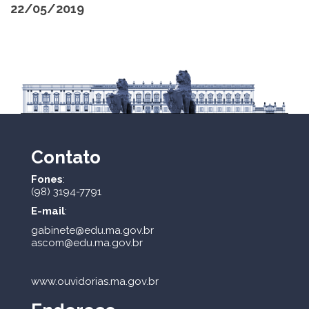
22/05/2019
Contato
Fones
:
(98) 3194-7791
E-mail
:
gabinete@edu.ma.gov.br
ascom@edu.ma.gov.br
www.ouvidorias.ma.gov.br