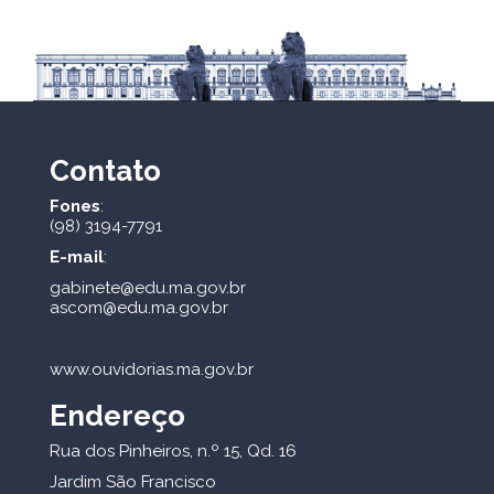
Contato
Fones
:
(98) 3194-7791
E-mail
:
gabinete@edu.ma.gov.br
ascom@edu.ma.gov.br
www.ouvidorias.ma.gov.br
Endereço
Rua dos Pinheiros, n.º 15, Qd. 16
Jardim São Francisco