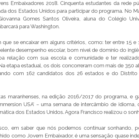
vens Embaixadores 2018. Cinquenta estudantes da rede pú
ada dos Estados Unidos para participar do programa. No M
iovanna Gomes Santos Oliveira, aluna do Colégio Unive
barcará para Washington.
 que se encaixar em alguns critérios, como: ter entre 15 e 
xcelente desempenho escolar, bom nível de domínio do inglê
boa relação com sua escola e comunidade e ter realiza
 Na etapa estadual, os dois concorreram com mais de 350 a
tando com 162 candidatos dos 26 estados e do Distrito 
alistas maranhenses, na edição 2016/2017 do programa, e 
ish Immersion USA’ – uma semana de intercâmbio de idioma, c
tica dos Estados Unidos. Agora Francisco realizou o sonh
tesco, em saber que nós podemos continuar sonhando,
colhido como Jovem Embaixador, é uma sensação quase indesc