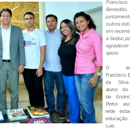
Francisco
Benedito,
juntament
outros est
em recente
à Seduc pa
agradecer
apoio
O estu
Francisco 
da Silva
aluno do
de Ensin
Pinho, es
rede esta
educação,
Luís,