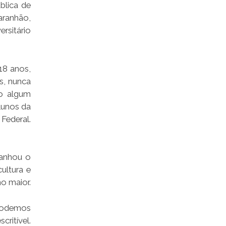
blica de
aranhão,
rsitário
18 anos,
s, nunca
do algum
lunos da
Federal.
ganhou o
ultura e
o maior.
 podemos
ritível.