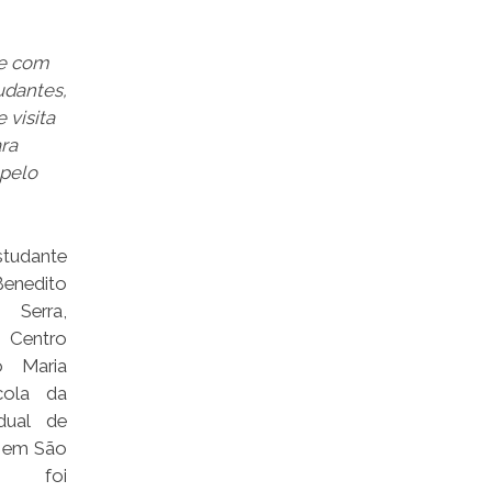
e com
udantes,
 visita
ra
 pelo
dante
Benedito
 Serra,
 Centro
o Maria
cola da
dual de
 em São
 foi