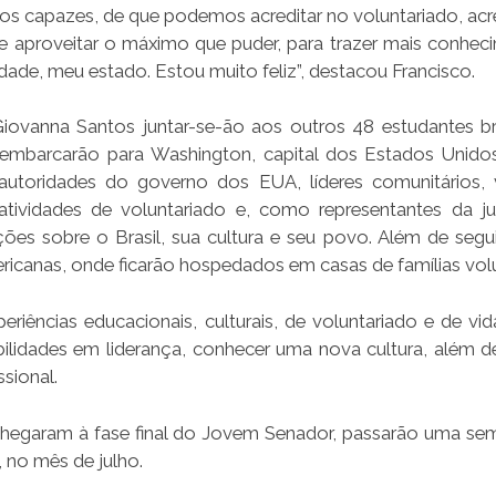
s capazes, de que podemos acreditar no voluntariado, acre
e aproveitar o máximo que puder, para trazer mais conhec
dade, meu estado. Estou muito feliz”, destacou Francisco.
Giovanna Santos juntar-se-ão aos outros 48 estudantes bra
embarcarão para Washington, capital dos Estados Unido
autoridades do governo dos EUA, líderes comunitários, v
e atividades de voluntariado e, como representantes da j
ções sobre o Brasil, sua cultura e seu povo. Além de seg
ricanas, onde ficarão hospedados em casas de famílias volu
iências educacionais, culturais, de voluntariado e de vid
abilidades em liderança, conhecer uma nova cultura, além d
sional.
chegaram à fase final do Jovem Senador, passarão uma s
, no mês de julho.