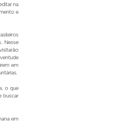
ditar na
imento e
sileiros
s. Nesse
isitarão
uventude
uirem em
ntárias.
a, o que
e buscar
emana em