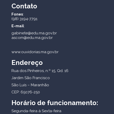
Contato
Fones
:
(98) 3194-7791
E-mail
:
gabinete@edu.ma.gov.br
ascom@edu.ma.gov.br
www.ouvidorias.ma.gov.br
Endereço
Rua dos Pinheiros, n.º 15, Qd. 16
Jardim São Francisco
São Luís – Maranhão
CEP: 65076-250
Horário de funcionamento:
Segunda-feira à Sexta-feira