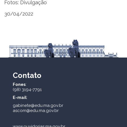
Fotos: Divulgação
30/04/2022
Contato
Fones
:
(98) 3194-7791
E-mail
:
gabinete@edu.ma.gov.br
ascom@edu.ma.gov.br
www.ouvidorias.ma.gov.br