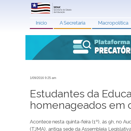
Início
A Secretaria
Macropolítica
1/09/2016 9:25 am
Estudantes da Educaç
homenageados em c
Acontece nesta quinta-feira (1º), às 9h, no A
(TJMA), antiga sede da Assembleia Legislati