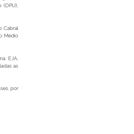
o (DPU),
o Cabral
no Médio
 na EJA,
iadas as
ses, por