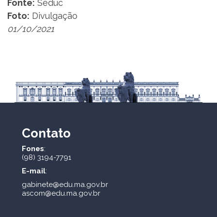
Fonte:
Seduc
Foto:
Divulgação
01/10/2021
Contato
Fones
:
(98) 3194-7791
E-mail
:
gabinete@edu.ma.gov.br
ascom@edu.ma.gov.br