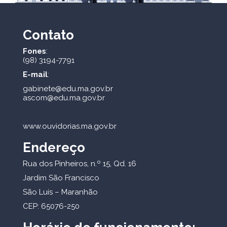
Contato
Fones
:
(98) 3194-7791
E-mail
:
gabinete@edu.ma.gov.br
ascom@edu.ma.gov.br
www.ouvidorias.ma.gov.br
Endereço
Rua dos Pinheiros, n.º 15, Qd. 16
Jardim São Francisco
São Luís – Maranhão
CEP: 65076-250