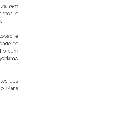
ntra sem
sonhos e
.
Lobão e
idade de
enho com
agonismo
ntes dos
no Maria