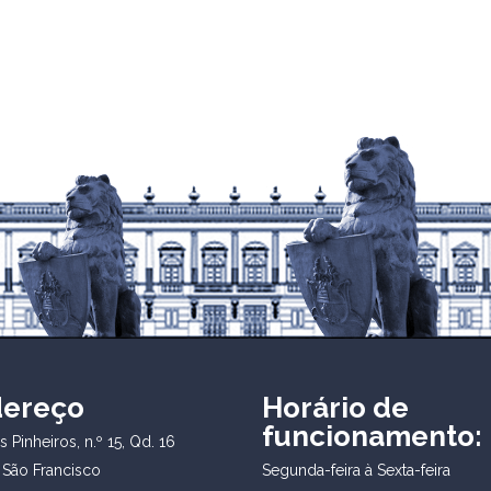
dereço
Horário de
funcionamento:
 Pinheiros, n.º 15, Qd. 16
 São Francisco
Segunda-feira à Sexta-feira