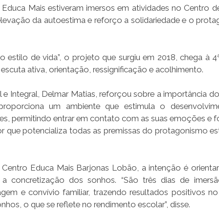
s Educa Mais estiveram imersos em atividades no Centro d
elevação da autoestima e reforço a solidariedade e o prot
stilo de vida”, o projeto que surgiu em 2018, chega à 4
cuta ativa, orientação, ressignificação e acolhimento.
 e Integral, Delmar Matias, reforçou sobre a importância do
 proporciona um ambiente que estimula o desenvolvim
tes, permitindo entrar em contato com as suas emoções e f
r que potencializa todas as premissas do protagonismo estu
 Centro Educa Mais Barjonas Lobão, a intenção é orientar
ra a concretização dos sonhos. “São três dias de imers
em e convívio familiar, trazendo resultados positivos no
hos, o que se reflete no rendimento escolar”, disse.