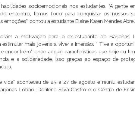
habilidades socioemocionais nos estudantes. “A gente e
 do encontro, temos foco para conquistar os nossos 
 as emoções”, contou a estudante Elaine Karen Mendes Abreu
a foram a motivação para o ex-estudante do Barjonas 
a estimular mais jovens a viver a imersão. “ Tive a oportun
e encontreiro’, onde adquiri características que hoje eu t
ncia e a solidariedade, isso graças ao espaço de prot
luiu.
 vida” aconteceu de 25 a 27 de agosto e reuniu estuda
rjonas Lobão, Dorilene Silva Castro e o Centro de Ensi