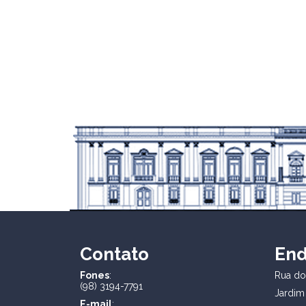
Contato
En
Fones
:
Rua dos
(98) 3194-7791
Jardim
E-mail
: