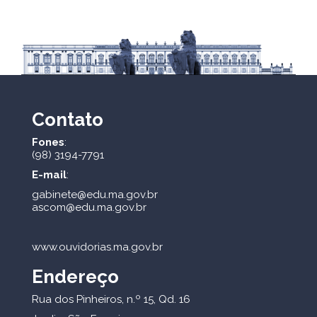
Contato
Fones
:
(98) 3194-7791
E-mail
:
gabinete@edu.ma.gov.br
ascom@edu.ma.gov.br
www.ouvidorias.ma.gov.br
Endereço
Rua dos Pinheiros, n.º 15, Qd. 16