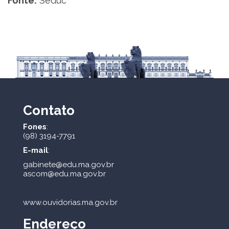
Fonte:
Seduc
Contato
Fones
:
(98) 3194-7791
E-mail
:
gabinete@edu.ma.gov.br
ascom@edu.ma.gov.br
www.ouvidorias.ma.gov.br
Endereço