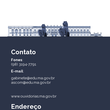
Contato
Fones
:
(98) 3194-7791
E-mail
:
gabinete@edu.ma.gov.br
ascom@edu.ma.gov.br
www.ouvidorias.ma.gov.br
Endereço