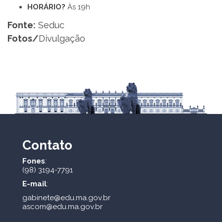
HORÁRIO?
Às 19h
Fonte:
Seduc
Fotos/
Divulgação
Contato
Fones
:
(98) 3194-7791
E-mail
:
gabinete@edu.ma.gov.br
ascom@edu.ma.gov.br