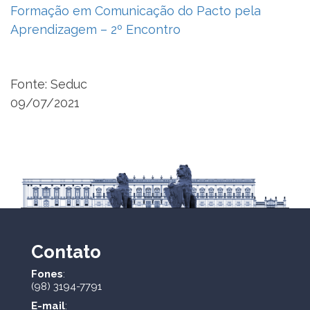
Formação em Comunicação do Pacto pela
Aprendizagem – 2º Encontro
Fonte: Seduc
09/07/2021
Contato
Fones
:
(98) 3194-7791
E-mail
: