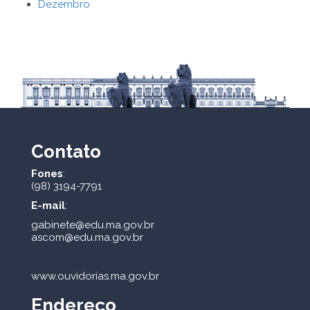
Dezembro
Contato
Fones
:
(98) 3194-7791
E-mail
:
gabinete@edu.ma.gov.br
ascom@edu.ma.gov.br
www.ouvidorias.ma.gov.br
Endereço