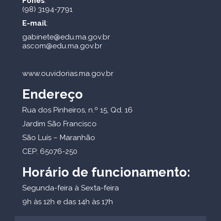
Fones
:
(98) 3194-7791
E-mail
:
gabinete@edu.ma.gov.br
ascom@edu.ma.gov.br
www.ouvidorias.ma.gov.br
Endereço
Rua dos Pinheiros, n.º 15, Qd. 16
Jardim São Francisco
São Luís – Maranhão
CEP: 65076-250
Horário de funcionamento:
Segunda-feira à Sexta-feira
9h às 12h e das 14h às 17h