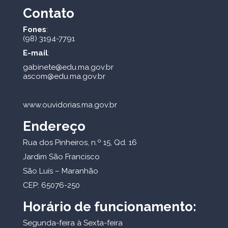
Contato
Fones
:
(98) 3194-7791
E-mail
:
gabinete@edu.ma.gov.br
ascom@edu.ma.gov.br
www.ouvidorias.ma.gov.br
Endereço
Rua dos Pinheiros, n.º 15, Qd. 16
Jardim São Francisco
São Luís – Maranhão
CEP: 65076-250
Horário de funcionamento:
Segunda-feira à Sexta-feira