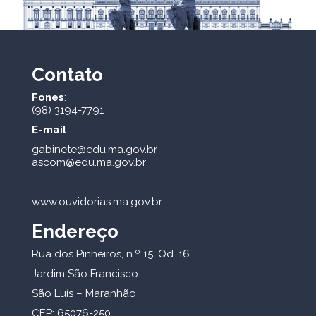
Contato
Fones
:
(98) 3194-7791
E-mail
:
gabinete@edu.ma.gov.br
ascom@edu.ma.gov.br
www.ouvidorias.ma.gov.br
Endereço
Rua dos Pinheiros, n.º 15, Qd. 16
Jardim São Francisco
São Luís – Maranhão
CEP: 65076-250