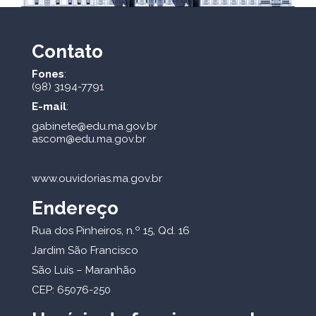
Contato
Fones
:
(98) 3194-7791
E-mail
:
gabinete@edu.ma.gov.br
ascom@edu.ma.gov.br
www.ouvidorias.ma.gov.br
Endereço
Rua dos Pinheiros, n.º 15, Qd. 16
Jardim São Francisco
São Luís – Maranhão
CEP: 65076-250