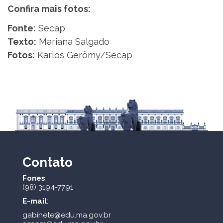
Confira mais fotos:
Fonte:
Secap
Texto:
Mariana Salgado
Fotos:
Karlos Gerômy/Secap
Contato
Fones
:
(98) 3194-7791
E-mail
:
gabinete@edu.ma.gov.br