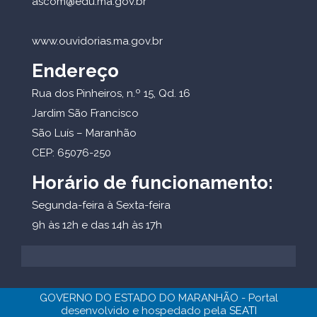
ascom@edu.ma.gov.br
www.ouvidorias.ma.gov.br
Endereço
Rua dos Pinheiros, n.º 15, Qd. 16
Jardim São Francisco
São Luís – Maranhão
CEP: 65076-250
Horário de funcionamento:
Segunda-feira à Sexta-feira
9h às 12h e das 14h às 17h
GOVERNO DO ESTADO DO MARANHÃO - Portal
desenvolvido e hospedado pela
SEATI