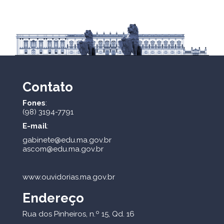
Contato
Fones
:
(98) 3194-7791
E-mail
:
gabinete@edu.ma.gov.br
ascom@edu.ma.gov.br
www.ouvidorias.ma.gov.br
Endereço
Rua dos Pinheiros, n.º 15, Qd. 16