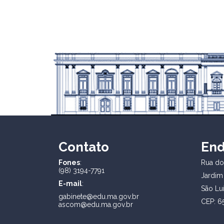
Contato
En
Fones
:
Rua dos
(98) 3194-7791
Jardim
E-mail
:
São Lu
gabinete@edu.ma.gov.br
CEP: 6
ascom@edu.ma.gov.br