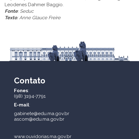
Leodenes Dahmer Baggio.
Fonte
: Seduc
Texto
: Anne Glauce Freire
Contato
Fones
:
(98) 3194-7791
E-mail
:
gabinete@edu.ma.gov.br
ascom@edu.ma.gov.br
www.ouvidorias.ma.gov.br