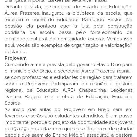
crianças a importância de mantê-la viva”, frisou.
Durante a visita, a secretária de Estado da Educação,
Áurea Prazeres, inaugurou a biblioteca da escola, que
recebeu o nome do educador Raimundo Bastos. Na
ocasião ela pontuou que “a luta pela construção
cotidiana da escola passa pelo fortalecimento da
identidade cultural da comunidade escolar. Vemos isso
aqui, vocês são exemplos de organização e valorização”,
destacou.
Projovem
Cumprindo a meta prevista pelo governo Flávio Dino para
o município de Brejo, a secretária Áurea Prazeres, reuniu-
se com professores e estudantes da região para tratarem
sobre o Projovem. Participaram da reunião a gestora
regional de Educação (URE) Chapadinha, Leodenes
Dahmer Baggio, e a diretora de Educação, Henajéria
Soares.
“O início das aulas do Projovem em Brejo será em
fevereiro e serão 200 estudantes atendidos. É um passo
importante, porque o projeto dá oportunidade aos jovens
de 15 a 29 anos, e faz com que eles não parem de estudar
depois que saem do Ensino Médio”, assegurou a gestora