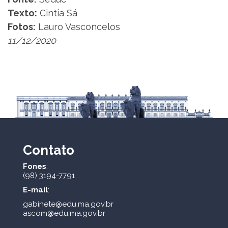
Texto:
Cintia Sá
Fotos:
Lauro Vasconcelos
11/12/2020
Contato
Fones
:
(98) 3194-7791
E-mail
:
gabinete@edu.ma.gov.br
ascom@edu.ma.gov.br