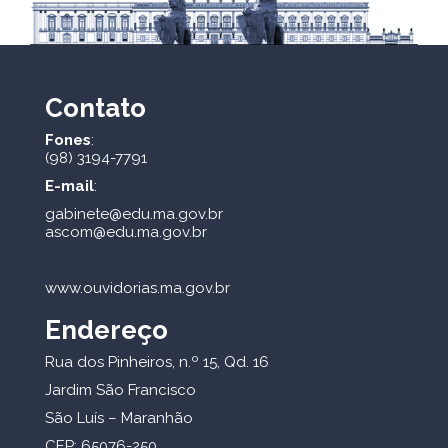
Contato
Fones
:
(98) 3194-7791
E-mail
:
gabinete@edu.ma.gov.br
ascom@edu.ma.gov.br
www.ouvidorias.ma.gov.br
Endereço
Rua dos Pinheiros, n.º 15, Qd. 16
Jardim São Francisco
São Luís – Maranhão
CEP: 65076-250