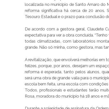
localizada no município de Santo Amaro do 
reforma significativa há cerca de 20 anos.
Tesouro Estadual e o prazo para conclusão do
De acordo com a gestora geral, Claudete Ca
expectativa para ver a obra concluída. “Tenho
todas climatizadas, com laboratórios mont
grande. Não só minha, como gestora, mas tam
A revitalização, que envolverá melhorias em t
felizes, porque, por anos, desejam um espaço
reforma é esperada, tanto pelos alunos, quan
será uma obra de grande valia para o municíp
escola bem feita, uma escola com condições f
Todos, profissionais e estudantes terão muit
Rosa, moradora do município há 18 anos e mã
Durante a solenidade de assinatura da Ordem