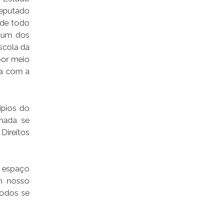
deputado
 de todo
m um dos
scola da
por meio
na com a
ípios do
mada se
 Direitos
m espaço
m nosso
todos se