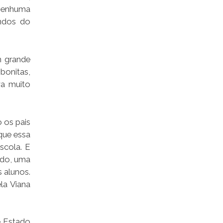
 nenhuma
undos do
m grande
bonitas,
va muito
o os pais
que essa
scola. E
ado, uma
 alunos.
la Viana
e Estado