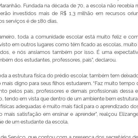
Maranhão. Fundada na década de 70, a escola não recebia
 Serão investidos mais de R$ 1,3 milhão em recursos ori
s serviços é de 180 dias.
rneiro, toda a comunidade escolar está muito feliz e co
 visto em outros lugares como têm ficado as escolas, muito 
ados, e nós ansiamos também por isso. É uma expectati
bém dos estudantes, professores, pais”, declarou.
oda a estrutura física do prédio escolar, também tem deixad
 mais digno para seus filhos estudarem. “Faz muito tempo 
to pelos pais, professores e demais profissionais dessa e
io, tendo em vista que dentro de um ambiente bem estrutur
ísicas adequadas é muito mais fácil para o aprendizado dos
o mais satisfação em ensinar e aprender”, realçou Elizange
e de um estudante da escola.
 de Serviço, que contou com a presença dos secretários d