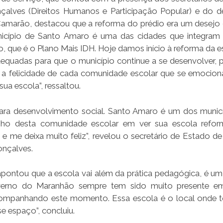
çalves (Direitos Humanos e Participação Popular) e do 
 Camarão, destacou que a reforma do prédio era um desejo
unicípio de Santo Amaro é uma das cidades que integra
, que é o Plano Mais IDH. Hoje damos início à reforma da e
dequadas para que o município continue a se desenvolver, 
a felicidade de cada comunidade escolar que se emocio
ua escola”, ressaltou.
ara desenvolvimento social. Santo Amaro é um dos munic
ho desta comunidade escolar em ver sua escola refor
 e me deixa muito feliz”, revelou o secretário de Estado de
onçalves.
apontou que a escola vai além da prática pedagógica, é u
governo do Maranhão sempre tem sido muito presente e
 acompanhando este momento. Essa escola é o local onde 
e espaço”, concluiu.