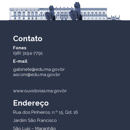
Contato
Fones
:
(98) 3194-7791
E-mail
:
gabinete@edu.ma.gov.br
ascom@edu.ma.gov.br
www.ouvidorias.ma.gov.br
Endereço
Rua dos Pinheiros, n.º 15, Qd. 16
Jardim São Francisco
São Luís – Maranhão