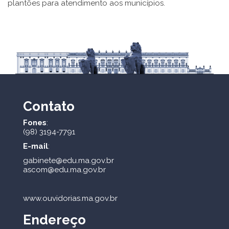
plantões para atendimento aos municípios.
Contato
Fones
:
(98) 3194-7791
E-mail
:
gabinete@edu.ma.gov.br
ascom@edu.ma.gov.br
www.ouvidorias.ma.gov.br
Endereço