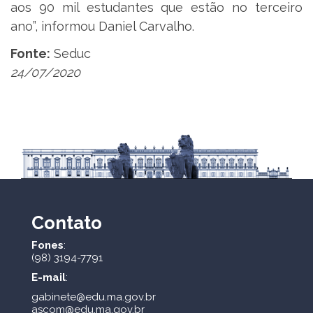
aos 90 mil estudantes que estão no terceiro
ano”, informou Daniel Carvalho.
Fonte:
Seduc
24/07/2020
Contato
Fones
:
(98) 3194-7791
E-mail
:
gabinete@edu.ma.gov.br
ascom@edu.ma.gov.br