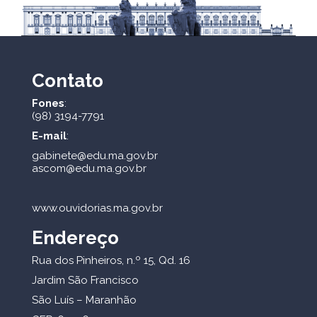
Contato
Fones
:
(98) 3194-7791
E-mail
:
gabinete@edu.ma.gov.br
ascom@edu.ma.gov.br
www.ouvidorias.ma.gov.br
Endereço
Rua dos Pinheiros, n.º 15, Qd. 16
Jardim São Francisco
São Luís – Maranhão