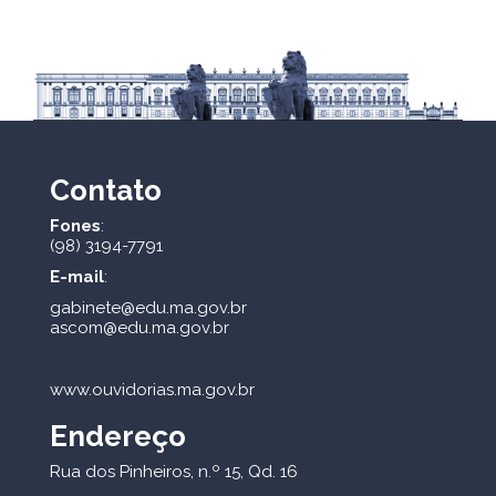
Contato
Fones
:
(98) 3194-7791
E-mail
:
gabinete@edu.ma.gov.br
ascom@edu.ma.gov.br
www.ouvidorias.ma.gov.br
Endereço
Rua dos Pinheiros, n.º 15, Qd. 16