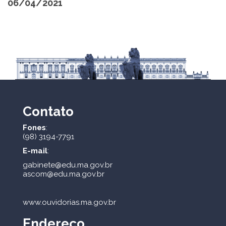
06/04/2021
Contato
Fones
:
(98) 3194-7791
E-mail
:
gabinete@edu.ma.gov.br
ascom@edu.ma.gov.br
www.ouvidorias.ma.gov.br
Endereço