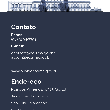
Contato
Fones
:
(98) 3194-7791
E-mail
:
gabinete@edu.ma.gov.br
ascom@edu.ma.gov.br
www.ouvidorias.ma.gov.br
Endereço
Rua dos Pinheiros, n.º 15, Qd. 16
Jardim São Francisco
São Luís – Maranhão
CEP: 65076-250