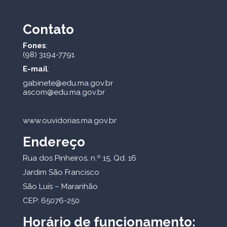
Contato
Fones
:
(98) 3194-7791
E-mail
:
gabinete@edu.ma.gov.br
ascom@edu.ma.gov.br
www.ouvidorias.ma.gov.br
Endereço
Rua dos Pinheiros, n.º 15, Qd. 16
Jardim São Francisco
São Luís – Maranhão
CEP: 65076-250
Horário de funcionamento: