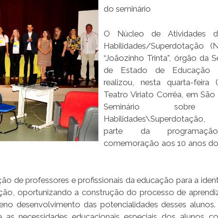
do seminário
O Núcleo de Atividades d
Habilidades/Superdotação (
“Joãozinho Trinta”, órgão da S
de Estado de Educação (
realizou, nesta quarta-feira 
Teatro Viriato Corrêa, em São 
Seminário sobre 
Habilidades\Superdotaçã
parte da programaç
comemoração aos 10 anos do
o de professores e profissionais da educação para a ident
ação, oportunizando a construção do processo de aprend
eno desenvolvimento das potencialidades desses alunos.
 as necessidades educacionais especiais dos alunos c