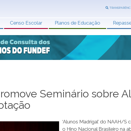
TRANSPARÊNC
Censo Escolar
Planos de Educação
Repass
romove Seminário sobre Al
otação
‘Alunos Madrigal’ do NAAH/S 
o Hino Nacional Brasileiro na a