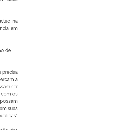
úcleo na
ância em
ão de
 precisa
percam a
ssam ser
a com os
e possam
rcam suas
úblicas”.