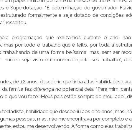
m um papel muito importante na missão de trazer a integr
des e Superdotação. “É determinação do governador Flávi
struturado formalmente e seja dotado de condições ad
”, ressaltou.
mpla programação que realizamos durante o ano, nã
as por todo o trabalho que é feito, por toda a estrutu
trabalhando de uma forma belíssima, mas, sem ser reco
núcleo seja visto e reconhecido pelo seu trabalho”, de
es, de 12 anos, descobriu que tinha altas habilidades para
o da família fez diferença no potencial dela. “Para mim, can
o o que vou fazer. Meus pais estão sempre do meu lado”, di
é tecladista, habilidade que descobriu aos oito anos, mas, nã
om algumas pessoas, mas, não me encontrava por completo e 
lmente, estou me desenvolvendo. A forma como eles traba