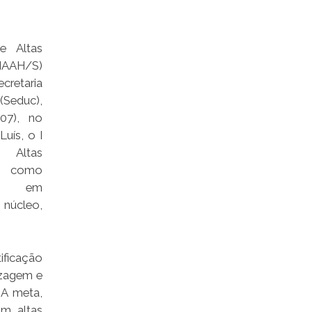
e Altas
NAAH/S)
ecretaria
Seduc),
(07), no
Luís, o I
Altas
o, como
ão em
 núcleo,
ificação
izagem e
 A meta,
om altas