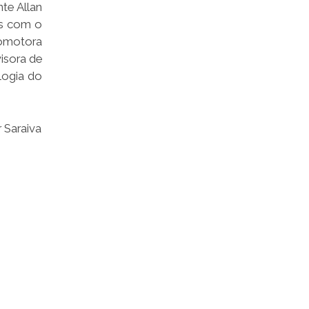
te Allan
es com o
romotora
isora de
logia do
 Saraiva