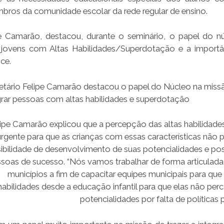
ros da comunidade escolar da rede regular de ensino.
e Camarão, destacou, durante o seminário, o papel do n
e jovens com Altas Habilidades/Superdotação e a import
oce.
etário Felipe Camarão destacou o papel do Núcleo na miss
grar pessoas com altas habilidades e superdotação
lipe Camarão explicou que a percepção das altas habilidades
urgente para que as crianças com essas características não 
ibilidade de desenvolvimento de suas potencialidades e po
soas de sucesso. “Nós vamos trabalhar de forma articulad
municípios a fim de capacitar equipes municipais para qu
 habilidades desde a educação infantil para que elas não pe
potencialidades por falta de políticas p