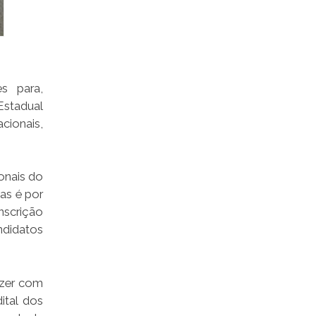
s para,
Estadual
cionais,
ionais do
as é por
nscrição
ndidatos
azer com
ital dos