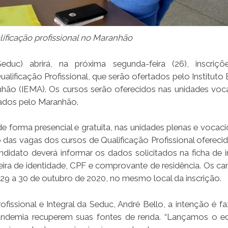
lificação profissional no Maranhão
uc) abrirá, na próxima segunda-feira (26), inscriçõe
lificação Profissional, que serão ofertados pelo Instituto 
hão (IEMA). Os cursos serão oferecidos nas unidades voca
hados pelo Maranhão.
de forma presencial e gratuita, nas unidades plenas e vocac
as vagas dos cursos de Qualificação Profissional oferecid
didato deverá informar os dados solicitados na ficha de i
teira de identidade, CPF e comprovante de residência. Os ca
s 29 a 30 de outubro de 2020, no mesmo local da inscrição.
issional e Integral da Seduc, André Bello, a intenção é f
andemia recuperem suas fontes de renda. “Lançamos o ed