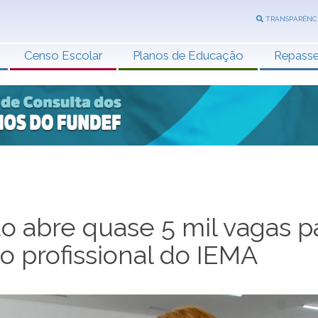
TRANSPARÊNC
Censo Escolar
Planos de Educação
Repass
 abre quase 5 mil vagas p
ão profissional do IEMA