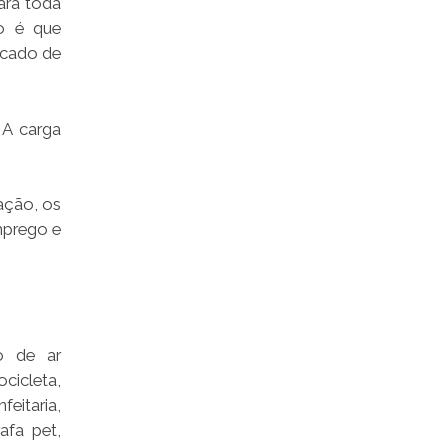
ara toda
ão é que
rcado de
 A carga
ação, os
mprego e
ão de ar
cicleta,
eitaria,
afa pet,