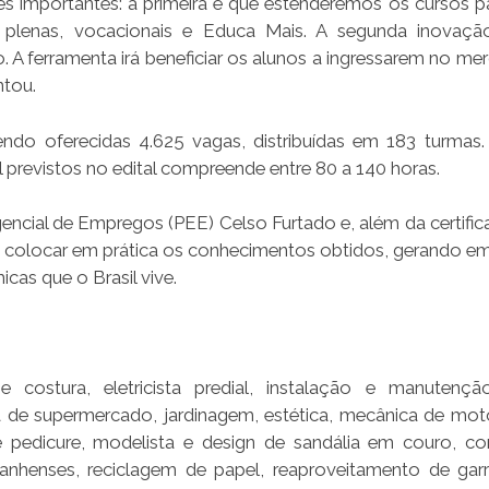
es importantes: a primeira é que estenderemos os cursos p
s plenas, vocacionais e Educa Mais. A segunda inovaç
. A ferramenta irá beneficiar os alunos a ingressarem no me
ntou.
do oferecidas 4.625 vagas, distribuídas em 183 turmas.
l previstos no edital compreende entre 80 a 140 horas.
ncial de Empregos (PEE) Celso Furtado e, além da certific
ra colocar em prática os conhecimentos obtidos, gerando e
as que o Brasil vive.
e costura, eletricista predial, instalação e manutenç
a de supermercado, jardinagem, estética, mecânica de moto
 pedicure, modelista e design de sandália em couro, conf
nhenses, reciclagem de papel, reaproveitamento de garr