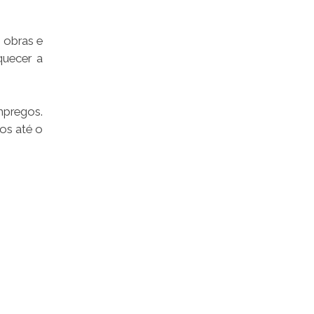
 obras e
quecer a
mpregos.
os até o