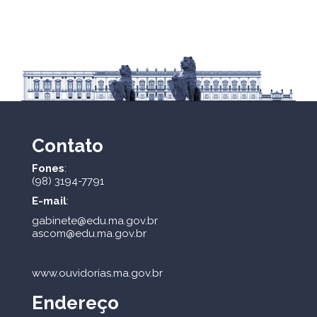
Contato
Fones
:
(98) 3194-7791
E-mail
:
gabinete@edu.ma.gov.br
ascom@edu.ma.gov.br
www.ouvidorias.ma.gov.br
Endereço