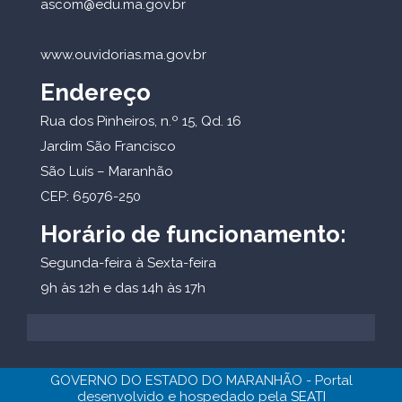
ascom@edu.ma.gov.br
www.ouvidorias.ma.gov.br
Endereço
Rua dos Pinheiros, n.º 15, Qd. 16
Jardim São Francisco
São Luís – Maranhão
CEP: 65076-250
Horário de funcionamento:
Segunda-feira à Sexta-feira
9h às 12h e das 14h às 17h
GOVERNO DO ESTADO DO MARANHÃO - Portal
desenvolvido e hospedado pela
SEATI