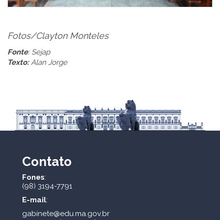
Fotos/Clayton Monteles
Fonte
: Sejap
Texto:
Alan Jorge
Contato
Fones
:
(98) 3194-7791
E-mail
:
gabinete@edu.ma.gov.br