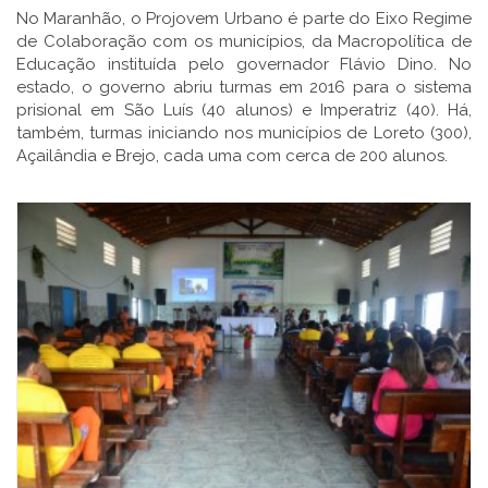
No Maranhão, o Projovem Urbano é parte do Eixo Regime
de Colaboração com os municípios, da Macropolítica de
Educação instituída pelo governador Flávio Dino. No
estado, o governo abriu turmas em 2016 para o sistema
prisional em São Luís (40 alunos) e Imperatriz (40). Há,
também, turmas iniciando nos municípios de Loreto (300),
Açailândia e Brejo, cada uma com cerca de 200 alunos.