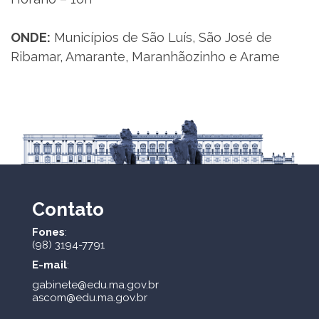
ONDE:
Municípios de São Luís, São José de
Ribamar, Amarante, Maranhãozinho e Arame
Contato
Fones
:
(98) 3194-7791
E-mail
:
gabinete@edu.ma.gov.br
ascom@edu.ma.gov.br