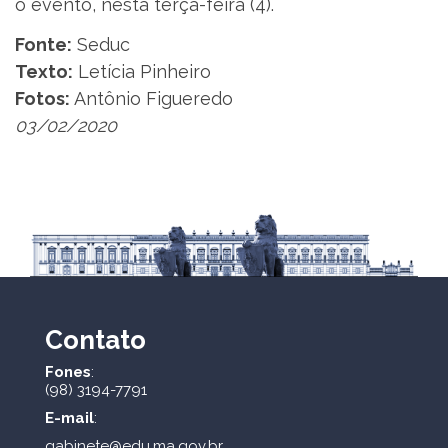
o evento, nesta terça-feira (4).
Fonte:
Seduc
Texto:
Letícia Pinheiro
Fotos:
Antônio Figueredo
03/02/2020
Contato
Fones
:
(98) 3194-7791
E-mail
:
gabinete@edu.ma.gov.br