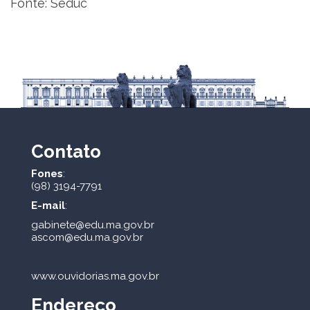
Fonte: Seduc
Contato
Fones
:
(98) 3194-7791
E-mail
:
gabinete@edu.ma.gov.br
ascom@edu.ma.gov.br
www.ouvidorias.ma.gov.br
Endereço