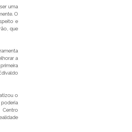
 ser uma
mente. O
speito e
rão, que
rramenta
lhorar a
primeira
Edivaldo
fatizou o
 poderia
o Centro
ealidade