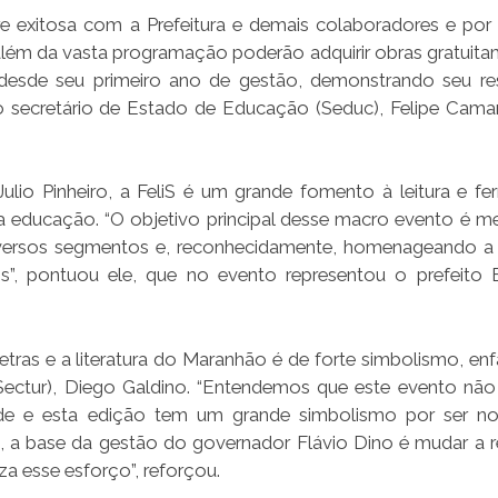
re exitosa com a Prefeitura e demais colaboradores e por
e além da vasta programação poderão adquirir obras gratuita
desde seu primeiro ano de gestão, demonstrando seu re
 o secretário de Estado de Educação (Seduc), Felipe Cama
ulio Pinheiro, a FeliS é um grande fomento à leitura e fe
a educação. “O objetivo principal desse macro evento é me
 diversos segmentos e, reconhecidamente, homenageando a 
is”, pontuou ele, que no evento representou o prefeito 
letras e a literatura do Maranhão é de forte simbolismo, en
(Sectur), Diego Galdino. “Entendemos que este evento não
idade e esta edição tem um grande simbolismo por ser n
o, a base da gestão do governador Flávio Dino é mudar a r
a esse esforço”, reforçou.