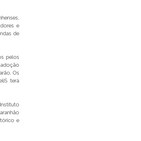
nhenses,
adores e
endas de
os pelos
 a adoção
arão. Os
liS terá
nstituto
Maranhão
tórico e