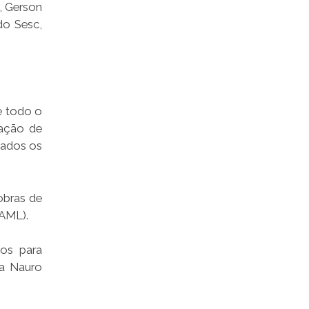
, Gerson
 do Sesc,
e todo o
tação de
tados os
obras de
(AML).
ios para
ça Nauro