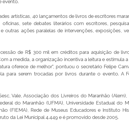
e evento.
es artísticas, 40 lançamentos de livros de escritores mara
ficinas, sete debates literários com escritores, pesquis
 e outras ações paralelas de intervenções, exposições, v
ncessão de R$ 300 mil em créditos para aquisição de livr
“Com a medida, a organização incentiva a leitura e estimula
ratura oferece de melhor”, pontuou o secretário Felipe Cam
ola para serem trocadas por livros durante o evento. A Fe
sc, Vale, Associação dos Livreiros do Maranhão (Alem), I
Federal do Maranhão (UFMA), Universidade Estadual do 
hão (FIEMA), Rede de Museus Educadores e Instituto His
ruto da Lei Municipal 4.449 e é promovido desde 2005.