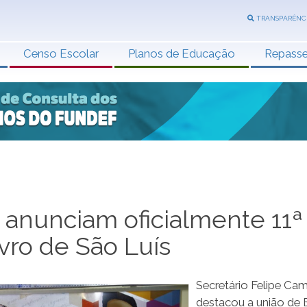
TRANSPARÊNC
Censo Escolar
Planos de Educação
Repass
 anunciam oficialmente 11ª
ivro de São Luís
Secretário Felipe Ca
destacou a união de