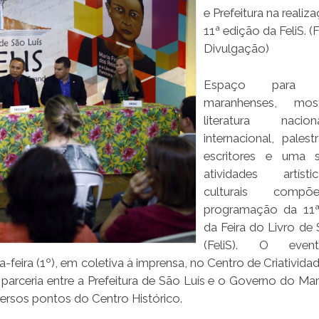
e Prefeitura na realiz
11ª edição da FeliS. (
Divulgação)
Espaço para a
maranhenses, mo
literatura naci
internacional, pales
escritores e uma s
atividades artís
culturais com
programação da 11ª
da Feira do Livro de 
(FeliS). O even
-feira (1º), em coletiva à imprensa, no Centro de Criativid
e parceria entre a Prefeitura de São Luís e o Governo do Ma
versos pontos do Centro Histórico.