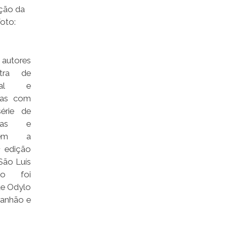
ação da
Foto:
utores
stra de
onal e
tras com
érie de
ticas e
põem a
 edição
São Luís
to foi
ade Odylo
ranhão e