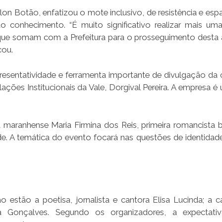
rlon Botão, enfatizou o mote inclusivo, de resistência e es
conhecimento. “É muito significativo realizar mais um
que somam com a Prefeitura para o prosseguimento desta
cou.
resentatividade e ferramenta importante de divulgação da c
lações Institucionais da Vale, Dorgival Pereira. A empresa 
 maranhense Maria Firmina dos Reis, primeira romancista bra
de. A temática do evento focará nas questões de identidade 
estão a poetisa, jornalista e cantora Elisa Lucinda; a c
ia Gonçalves. Segundo os organizadores, a expectati