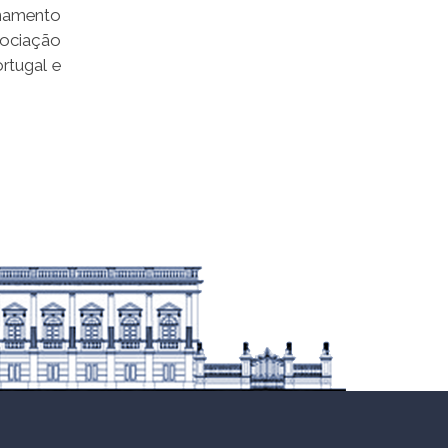
onamento
sociação
rtugal e