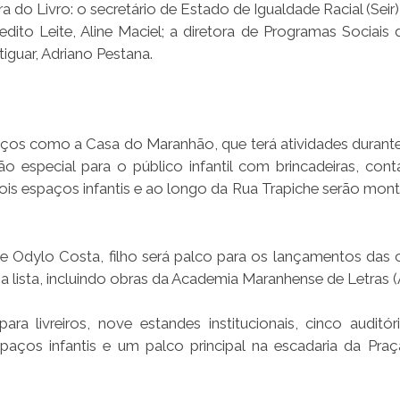
do Livro: o secretário de Estado de Igualdade Racial (Seir)
nedito Leite, Aline Maciel; a diretora de Programas Sociais
iguar, Adriano Pestana.
paços como a Casa do Maranhão, que terá atividades durant
ão especial para o público infantil com brincadeiras, con
 dois espaços infantis e ao longo da Rua Trapiche serão mon
de Odylo Costa, filho será palco para os lançamentos das 
a lista, incluindo obras da Academia Maranhense de Letras 
a livreiros, nove estandes institucionais, cinco auditór
spaços infantis e um palco principal na escadaria da Pra