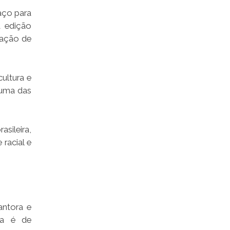
paço para
a edição
 ação de
ultura e
é uma das
sileira,
racial e
antora e
va é de