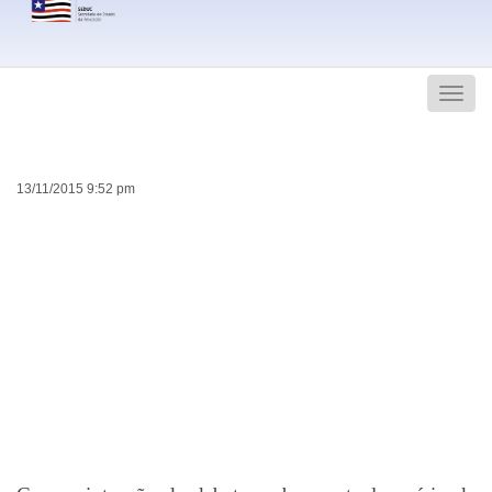
Search
Men
13/11/2015 9:52 pm
Governo e
representatividades
indígenas se reúnem
para discutir a Educação
Escolar Indígena no
Brasil