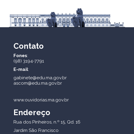
Contato
Fones
:
(98) 3194-7791
E-mail
:
gabinete@edu.ma.gov.br
ascom@edu.ma.gov.br
www.ouvidorias.ma.gov.br
Endereço
Rua dos Pinheiros, n.º 15, Qd. 16
Jardim São Francisco